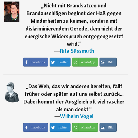
„
Nicht mit Brandsätzen und
Brandanschlägen beginnt der Haß gegen
Minderheiten zu keimen, sondern mit
diskriminierendem Gerede, dem nicht der
energische Widerspruch entgegengesetzt
wird.
“
―
Rita Süssmuth
Facebook
Twitter
WhatsApp
Bild
„
Das Weh, das wir anderen bereiten, fällt
früher oder später auf uns selbst zurück...
Dabei kommt der Ausgleich oft viel rascher
als man denkt.
“
―
Wilhelm Vogel
Facebook
Twitter
WhatsApp
Bild