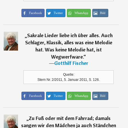
Facebook
Twitter
WhatsApp
Bild
„
Sakrale Lieder liebe ich über alles. Auch
Schlager, Klassik, alles was eine Melodie
hat. Was keine Melodie hat, ist
Wegwerfware.
“
―
Gotthilf Fischer
Quelle:
Stern Nr. 2/2011, 5. Januar 2011, S. 126.
Facebook
Twitter
WhatsApp
Bild
„
Zu Fuß oder mit dem Fahrrad; damals
sangen wir den Mädchen ja auch Ständchen