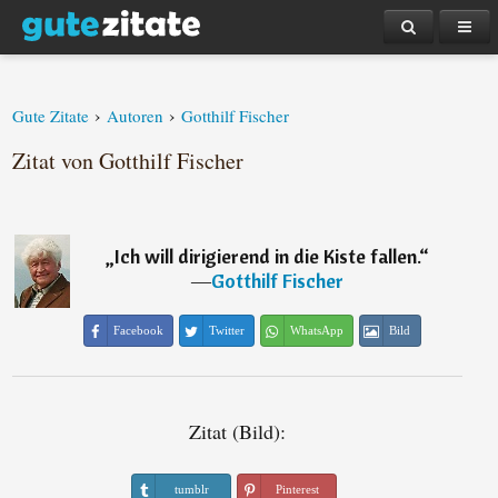
›
›
Gute Zitate
Autoren
Gotthilf Fischer
Zitat von Gotthilf Fischer
„
Ich will dirigierend in die Kiste fallen.
“
―
Gotthilf Fischer
Facebook
Twitter
WhatsApp
Bild
Zitat (Bild):
tumblr
Pinterest