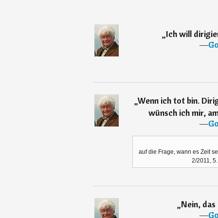
„
Ich will dirigie
―
Go
„
Wenn ich tot bin. Dir
wünsch ich mir, am 
―
Go
auf die Frage, wann es Zeit se
2/2011, 5
„
Nein, das 
―
Go