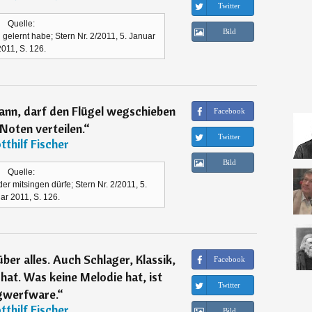
Twitter
Quelle:
Bild
n gelernt habe; Stern Nr. 2/2011, 5. Januar
011, S. 126.
kann, darf den Flügel wegschieben
Facebook
Noten verteilen.
“
Twitter
tthilf Fischer
Bild
Quelle:
der mitsingen dürfe; Stern Nr. 2/2011, 5.
ar 2011, S. 126.
über alles. Auch Schlager, Klassik,
Facebook
hat. Was keine Melodie hat, ist
Twitter
werfware.
“
tthilf Fischer
Bild