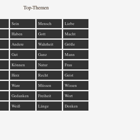
Top-Themen
Sein
Mensch
Liebe
Haben
Gott
Macht
Andere
Wahrheit
Größe
Gut
Ganz
Mann
Können
Natur
Frau
Herz
Recht
Geist
Ware
Müssen
Wissen
Gedanken
Freiheit
Wort
Weiß
Länge
Denken