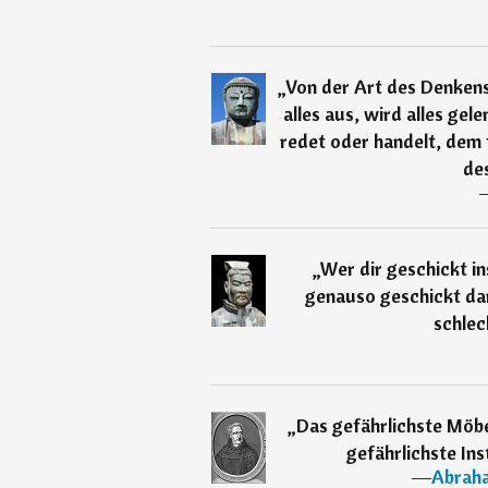
„
Von der Art des Denkens
alles aus, wird alles gel
redet oder handelt, dem 
des
„
Wer dir geschickt in
genauso geschickt dar
schlec
„
Das gefährlichste Möbe
gefährlichste Ins
―
Abraha