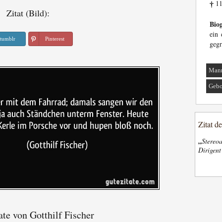
11
†
Zitat (Bild):
Biog
ein 
tumblr
Pinterest
gegr
Man
Gebo
Zitat d
„
Stereoa
Dirigen
te von Gotthilf Fischer