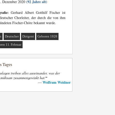
(92 Jahre alt)
. Dezember 2020
rafie:
Gerhard Albert Gotthilf Fischer ist
deutscher Chorleiter, der durch die von ihm
ündeten Fischer-Chöre bekannt wurde.
n
Deutscher
Dirigent
Geboren 1928
ren 11. Februar
es Tages
nlagen treiben alles auseinander, was der
“
t mühsam zusammengewinkt hat.
Wolfram Weidner
—