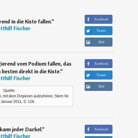
Facebook
rend in die Kiste fallen.
“
tthilf Fischer
Twitter
Bild
igierend vom Podium fallen, das
Facebook
besten direkt in die Kiste.
“
Twitter
tthilf Fischer
Bild
Quelle:
i, mit dem Dirgieren aufzuhören; Stern Nr.
. Januar 2011, S. 126.
kann jeder Dackel.
“
Facebook
tthilf Fischer