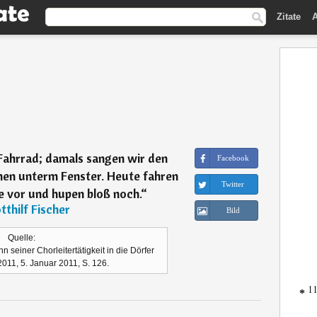
Zitate
A
Fahrrad; damals sangen wir den
Facebook
en unterm Fenster. Heute fahren
Twitter
e vor und hupen bloß noch.
“
tthilf Fischer
Bild
Quelle:
n seiner Chorleitertätigkeit in die Dörfer
2011, 5. Januar 2011, S. 126.
11
*