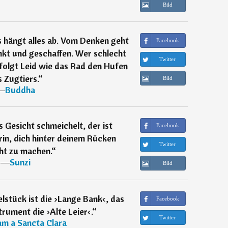
Bild
 hängt alles ab. Vom Denken geht
Facebook
enkt und geschaffen. Wer schlecht
Twitter
folgt Leid wie das Rad den Hufen
 Zugtiers.
“
Bild
―
Buddha
s Gesicht schmeichelt, der ist
Facebook
in, dich hinter deinem Rücken
Twitter
ht zu machen.
“
―
Sunzi
Bild
lstück ist die ›Lange Bank‹, das
Facebook
trument die ›Alte Leier‹.
“
Twitter
m a Sancta Clara