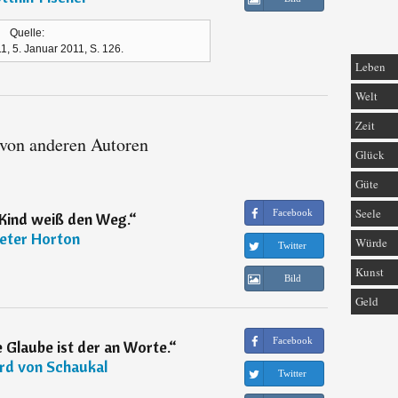
Quelle:
11, 5. Januar 2011, S. 126.
Leben
Welt
Zeit
 von anderen Autoren
Glück
Güte
Seele
Facebook
 Kind weiß den Weg.
“
eter Horton
Würde
Twitter
Kunst
Bild
Geld
Facebook
 Glaube ist der an Worte.
“
rd von Schaukal
Twitter