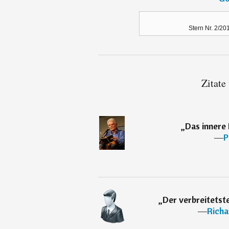
Stern Nr. 2/20
Zitate
„
Das innere
―
P
„
Der verbreitetste
―
Richa