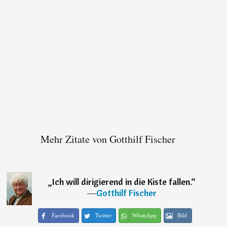
Mehr Zitate von Gotthilf Fischer
„
Ich will dirigierend in die Kiste fallen.
“
―
Gotthilf Fischer
Facebook
Twitter
WhatsApp
Bild