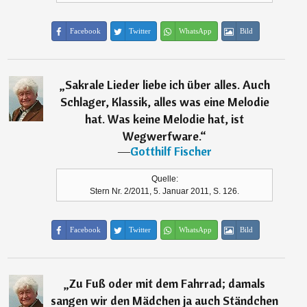
Facebook
Twitter
WhatsApp
Bild
„
Sakrale Lieder liebe ich über alles. Auch
Schlager, Klassik, alles was eine Melodie
hat. Was keine Melodie hat, ist
Wegwerfware.
“
―
Gotthilf Fischer
Quelle:
Stern Nr. 2/2011, 5. Januar 2011, S. 126.
Facebook
Twitter
WhatsApp
Bild
„
Zu Fuß oder mit dem Fahrrad; damals
sangen wir den Mädchen ja auch Ständchen