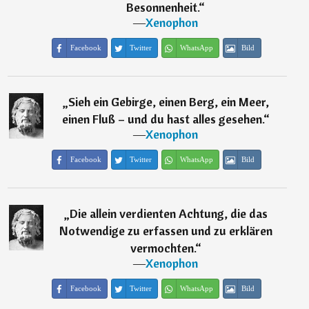
Besonnenheit.
“
―
Xenophon
Facebook
Twitter
WhatsApp
Bild
„
Sieh ein Gebirge, einen Berg, ein Meer,
einen Fluß – und du hast alles gesehen.
“
―
Xenophon
Facebook
Twitter
WhatsApp
Bild
„
Die allein verdienten Achtung, die das
Notwendige zu erfassen und zu erklären
vermochten.
“
―
Xenophon
Facebook
Twitter
WhatsApp
Bild