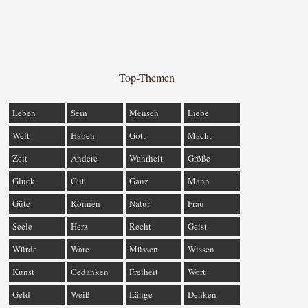
Top-Themen
Leben
Sein
Mensch
Liebe
Welt
Haben
Gott
Macht
Zeit
Andere
Wahrheit
Größe
Glück
Gut
Ganz
Mann
Güte
Können
Natur
Frau
Seele
Herz
Recht
Geist
Würde
Ware
Müssen
Wissen
Kunst
Gedanken
Freiheit
Wort
Geld
Weiß
Länge
Denken