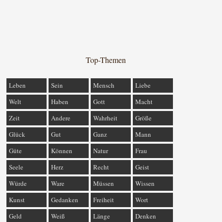
Top-Themen
Leben
Sein
Mensch
Liebe
Welt
Haben
Gott
Macht
Zeit
Andere
Wahrheit
Größe
Glück
Gut
Ganz
Mann
Güte
Können
Natur
Frau
Seele
Herz
Recht
Geist
Würde
Ware
Müssen
Wissen
Kunst
Gedanken
Freiheit
Wort
Geld
Weiß
Länge
Denken