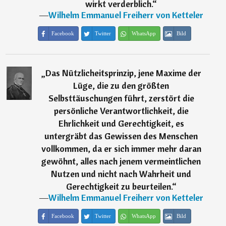
wirkt verderblich.
“
―
Wilhelm Emmanuel Freiherr von Ketteler
Facebook
Twitter
WhatsApp
Bild
„
Das Nützlicheitsprinzip, jene Maxime der
Lüge, die zu den größten
Selbsttäuschungen führt, zerstört die
persönliche Verantwortlichkeit, die
Ehrlichkeit und Gerechtigkeit, es
untergräbt das Gewissen des Menschen
vollkommen, da er sich immer mehr daran
gewöhnt, alles nach jenem vermeintlichen
Nutzen und nicht nach Wahrheit und
Gerechtigkeit zu beurteilen.
“
―
Wilhelm Emmanuel Freiherr von Ketteler
Facebook
Twitter
WhatsApp
Bild