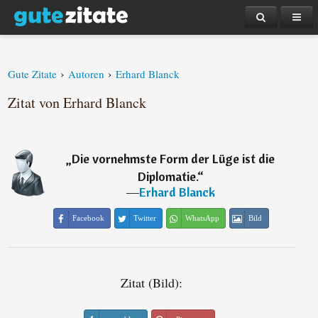
›
›
Gute Zitate
Autoren
Erhard Blanck
Zitat von Erhard Blanck
„
Die vornehmste Form der Lüge ist die
Diplomatie.
“
―
Erhard Blanck
Facebook
Twitter
WhatsApp
Bild
Zitat (Bild):