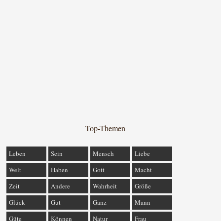
Top-Themen
Leben
Sein
Mensch
Liebe
Welt
Haben
Gott
Macht
Zeit
Andere
Wahrheit
Größe
Glück
Gut
Ganz
Mann
Güte
Können
Natur
Frau