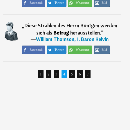
Facebook
Twitter
WhatsApp
Bild
„
Diese Strahlen des Herrn Röntgen werden
sich als
Betrug
herausstellen.
“
―
William Thomson, 1. Baron Kelvin
Facebook
Twitter
WhatsApp
Bild
1
2
3
4
5
6
7