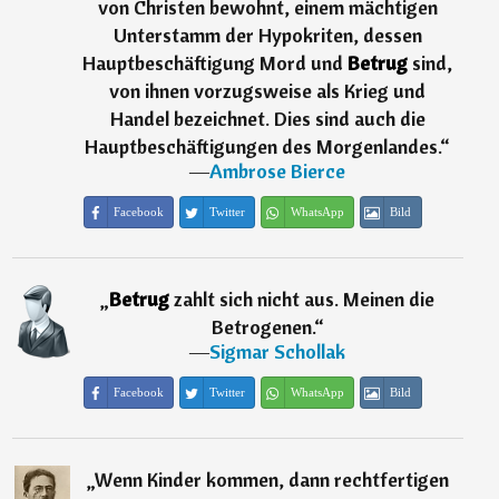
von Christen bewohnt, einem mächtigen
Unterstamm der Hypokriten, dessen
Hauptbeschäftigung Mord und
Betrug
sind,
von ihnen vorzugsweise als Krieg und
Handel bezeichnet. Dies sind auch die
Hauptbeschäftigungen des Morgenlandes.
“
―
Ambrose Bierce
Facebook
Twitter
WhatsApp
Bild
„
Betrug
zahlt sich nicht aus. Meinen die
Betrogenen.
“
―
Sigmar Schollak
Facebook
Twitter
WhatsApp
Bild
„
Wenn Kinder kommen, dann rechtfertigen