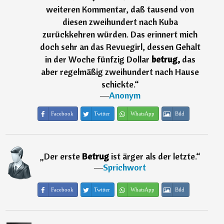
weiteren Kommentar, daß tausend von
diesen zweihundert nach Kuba
zurückkehren würden. Das erinnert mich
doch sehr an das Revuegirl, dessen Gehalt
in der Woche fünfzig Dollar
betrug,
das
aber regelmäßig zweihundert nach Hause
schickte.
“
―
Anonym
Facebook
Twitter
WhatsApp
Bild
„
Der erste
Betrug
ist ärger als der letzte.
“
―
Sprichwort
Facebook
Twitter
WhatsApp
Bild