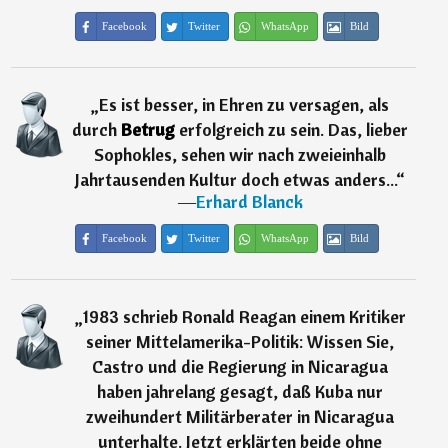
Facebook
Twitter
WhatsApp
Bild
„
Es ist besser, in Ehren zu versagen, als
durch
Betrug
erfolgreich zu sein. Das, lieber
Sophokles, sehen wir nach zweieinhalb
Jahrtausenden Kultur doch etwas anders...
“
―
Erhard Blanck
Facebook
Twitter
WhatsApp
Bild
„
1983 schrieb Ronald Reagan einem Kritiker
seiner Mittelamerika-Politik: Wissen Sie,
Castro und die Regierung in Nicaragua
haben jahrelang gesagt, daß Kuba nur
zweihundert Militärberater in Nicaragua
unterhalte. Jetzt erklärten beide ohne