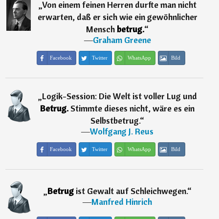
„
Von einem feinen Herren durfte man nicht
erwarten, daß er sich wie ein gewöhnlicher
Mensch
betrug.
“
―
Graham Greene
Facebook
Twitter
WhatsApp
Bild
„
Logik-Session: Die Welt ist voller Lug und
Betrug.
Stimmte dieses nicht, wäre es ein
Selbstbetrug.
“
―
Wolfgang J. Reus
Facebook
Twitter
WhatsApp
Bild
„
Betrug
ist Gewalt auf Schleichwegen.
“
―
Manfred Hinrich