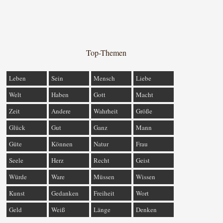
Top-Themen
Leben
Sein
Mensch
Liebe
Welt
Haben
Gott
Macht
Zeit
Andere
Wahrheit
Größe
Glück
Gut
Ganz
Mann
Güte
Können
Natur
Frau
Seele
Herz
Recht
Geist
Würde
Ware
Müssen
Wissen
Kunst
Gedanken
Freiheit
Wort
Geld
Weiß
Länge
Denken