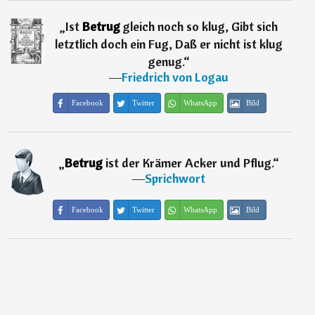
„
Ist
Betrug
gleich noch so klug, Gibt sich
letztlich doch ein Fug, Daß er nicht ist klug
genug.
“
―
Friedrich von Logau
Facebook
Twitter
WhatsApp
Bild
„
Betrug
ist der Krämer Acker und Pflug.
“
―
Sprichwort
Facebook
Twitter
WhatsApp
Bild