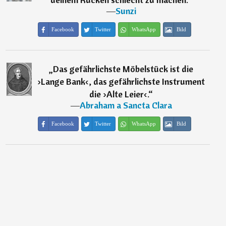
―
Sunzi
Facebook
Twitter
WhatsApp
Bild
„
Das gefährlichste Möbelstück ist die
›Lange Bank‹, das gefährlichste Instrument
die ›Alte Leier‹.
“
―
Abraham a Sancta Clara
Facebook
Twitter
WhatsApp
Bild