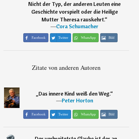
Nicht der Typ, der anderen Leuten eine
Geschichte vorspielt oder die Heilige
Mutter Theresa rauskehrt.
“
―
Cora Schumacher
Facebook
Twitter
WhatsApp
Bild
Zitate von anderen Autoren
„
Das innere Kind weiß den Weg.
“
―
Peter Horton
Facebook
Twitter
WhatsApp
Bild
„
Der verbreitetste Glaube ist der an