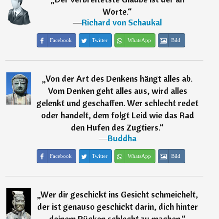
Worte.
“
―
Richard von Schaukal
Facebook
Twitter
WhatsApp
Bild
„
Von der Art des Denkens hängt alles ab.
Vom Denken geht alles aus, wird alles
gelenkt und geschaffen. Wer schlecht redet
oder handelt, dem folgt Leid wie das Rad
den Hufen des Zugtiers.
“
―
Buddha
Facebook
Twitter
WhatsApp
Bild
„
Wer dir geschickt ins Gesicht schmeichelt,
der ist genauso geschickt darin, dich hinter
deinem Rücken schlecht zu machen.
“