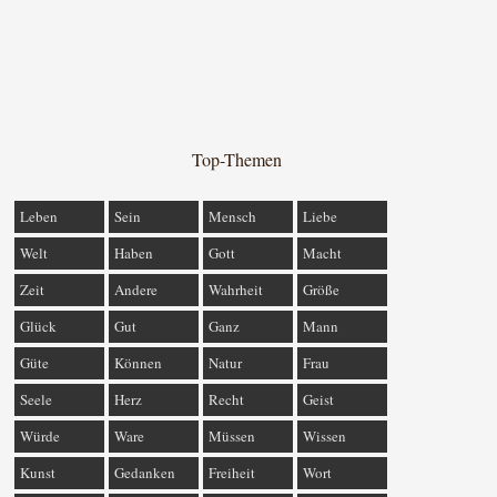
Top-Themen
Leben
Sein
Mensch
Liebe
Welt
Haben
Gott
Macht
Zeit
Andere
Wahrheit
Größe
Glück
Gut
Ganz
Mann
Güte
Können
Natur
Frau
Seele
Herz
Recht
Geist
Würde
Ware
Müssen
Wissen
Kunst
Gedanken
Freiheit
Wort