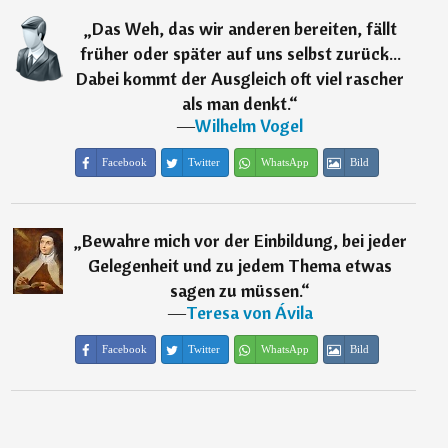
„
Das Weh, das wir anderen bereiten, fällt
früher oder später auf uns selbst zurück...
Dabei kommt der Ausgleich oft viel rascher
als man denkt.
“
―
Wilhelm Vogel
Facebook
Twitter
WhatsApp
Bild
„
Bewahre mich vor der Einbildung, bei jeder
Gelegenheit und zu jedem Thema etwas
sagen zu müssen.
“
―
Teresa von Ávila
Facebook
Twitter
WhatsApp
Bild