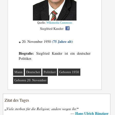
Quelle:
Wikimedia Commons
Siegfried Kauder
(75 Jahre alt)
20. November 1950
*
Biografie:
Siegfried Kauder ist ein deutscher
Politiker.
Mann
Deutscher
Politiker
Geboren 1950
Geboren 20. November
Zitat des Tages
„
“
Viele sterben für die Religion; andere wegen ihr.
Hans Ulrich Bänziger
—