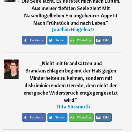
Die Seife lacht. Es dürstet mich nach Lüften.
Aus meiner tiefsten Seele zieht Mit
Nasenflügelbeben Ein ungeheurer Appetit
Nach Frühstück und nach Leben.
“
―
Joachim Ringelnatz
Facebook
Twitter
WhatsApp
Bild
„
Nicht mit Brandsätzen und
Brandanschlägen beginnt der Haß gegen
Minderheiten zu keimen, sondern mit
diskriminierendem Gerede, dem nicht der
energische Widerspruch entgegengesetzt
wird.
“
―
Rita Süssmuth
Facebook
Twitter
WhatsApp
Bild