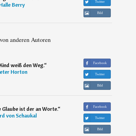
Twitter
Halle Berry
Bild
 von anderen Autoren
Facebook
 Kind weiß den Weg.
“
eter Horton
Twitter
Bild
Facebook
 Glaube ist der an Worte.
“
rd von Schaukal
Twitter
Bild