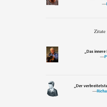
―
Zitate
„
Das innere
―
P
„
Der verbreitetste
―
Richa