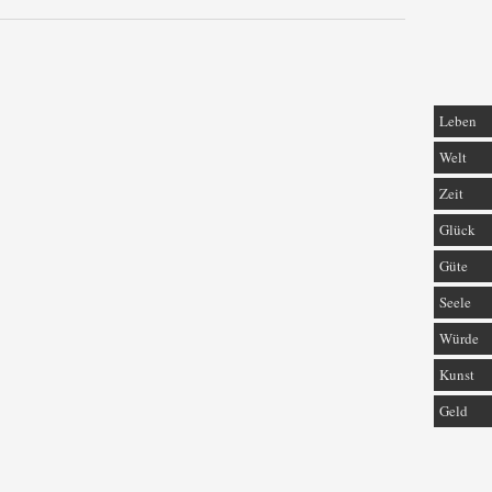
Leben
Welt
Zeit
Glück
Güte
Seele
Würde
Kunst
Geld