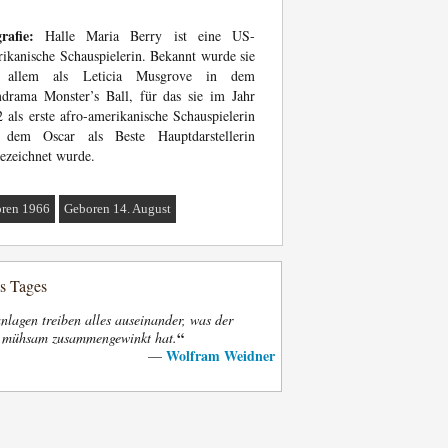
rafie:
Halle Maria Berry ist eine US-
ikanische Schauspielerin. Bekannt wurde sie
 allem als Leticia Musgrove in dem
drama Monster’s Ball, für das sie im Jahr
 als erste afro-amerikanische Schauspielerin
 dem Oscar als Beste Hauptdarstellerin
ezeichnet wurde.
ren 1966
Geboren 14. August
es Tages
nlagen treiben alles auseinander, was der
“
t mühsam zusammengewinkt hat.
Wolfram Weidner
—