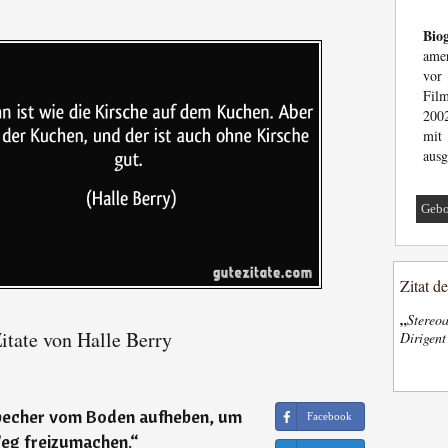
Biog
amer
vor
Film
2002
mit
ausg
Gebo
Zitat d
„
Stereoa
itate von Halle Berry
Dirigen
becher vom Boden aufheben, um
Facebook
eg freizumachen.
“