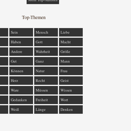
Top-Themen
Sein
Mensch
Liebe
Haben
Gott
Macht
Andere
Wahrheit
Größe
Gut
Ganz
Mann
Können
Natur
Frau
Herz
Recht
Geist
Ware
Müssen
Wissen
Gedanken
Freiheit
Wort
Weiß
Länge
Denken