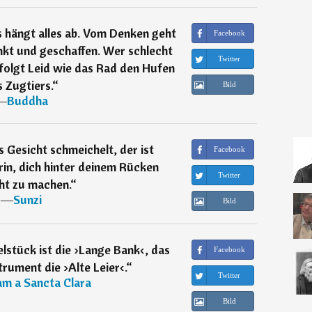
 hängt alles ab. Vom Denken geht
Facebook
enkt und geschaffen. Wer schlecht
Twitter
folgt Leid wie das Rad den Hufen
 Zugtiers.
“
Bild
―
Buddha
s Gesicht schmeichelt, der ist
Facebook
in, dich hinter deinem Rücken
Twitter
ht zu machen.
“
―
Sunzi
Bild
lstück ist die ›Lange Bank‹, das
Facebook
trument die ›Alte Leier‹.
“
Twitter
m a Sancta Clara
Bild