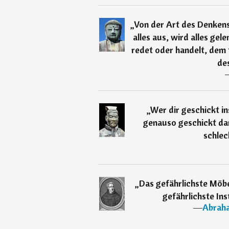
„
Von der Art des Denkens
alles aus, wird alles gel
redet oder handelt, dem 
des
„
Wer dir geschickt in
genauso geschickt dar
schlec
„
Das gefährlichste Möbe
gefährlichste Ins
―
Abraha