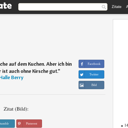
Zitate
A
sche auf dem Kuchen. Aber ich bin
Facebook
 ist auch ohne Kirsche gut.
“
Twitter
Halle Berry
Bild
Zitat (Bild):
tumblr
Pinterest
14
*