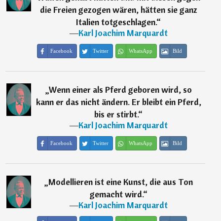
die Freien gezogen wären, hätten sie ganz
Italien totgeschlagen.
“
―
Karl Joachim Marquardt
Facebook
Twitter
WhatsApp
Bild
„
Wenn einer als Pferd geboren wird, so
kann er das nicht ändern. Er bleibt ein Pferd,
bis er stirbt.
“
―
Karl Joachim Marquardt
Facebook
Twitter
WhatsApp
Bild
„
Modellieren ist eine Kunst, die aus Ton
gemacht wird.
“
―
Karl Joachim Marquardt