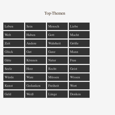
Top-Themen
Leben
Sein
Mensch
Liebe
Welt
Haben
Gott
Macht
Zeit
Andere
Wahrheit
Größe
Glück
Gut
Ganz
Mann
Güte
Können
Natur
Frau
Seele
Herz
Recht
Geist
Würde
Ware
Müssen
Wissen
Kunst
Gedanken
Freiheit
Wort
Geld
Weiß
Länge
Denken