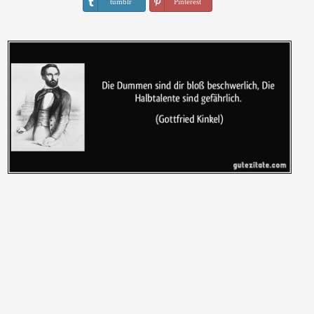
tumblr
Pinterest