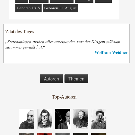
Geboren 1815
Geboren 11. August
Zitat des Tages
„
Stereoanlagen treiben alles auseinander, was der Dirigent mühsam
“
zusammengewinkt hat.
Wolfram Weidner
—
Autoren
Themen
Top-Autoren