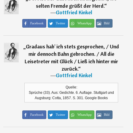
selten Fremde grüßt der Herd.
“
―
Gottfried Kinkel
Facebook
Twitter
WhatsApp
Bild
„
Gradaus hab' ich stets gesprochen, / Und
mir dennoch Bahn gebrochen. / All die
Leisetreter mit Glück / Ließ ich hinter mir
zurück.
“
―
Gottfried Kinkel
Quelle:
Sprüche (33). Aus: Gedichte. 6. Auflage. Stuttgart und
Augsburg: Cotta, 1857. S. 301. Google Books
Facebook
Twitter
WhatsApp
Bild