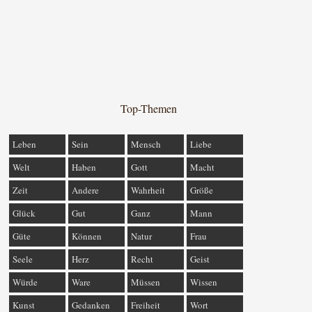
Top-Themen
Leben
Sein
Mensch
Liebe
Welt
Haben
Gott
Macht
Zeit
Andere
Wahrheit
Größe
Glück
Gut
Ganz
Mann
Güte
Können
Natur
Frau
Seele
Herz
Recht
Geist
Würde
Ware
Müssen
Wissen
Kunst
Gedanken
Freiheit
Wort