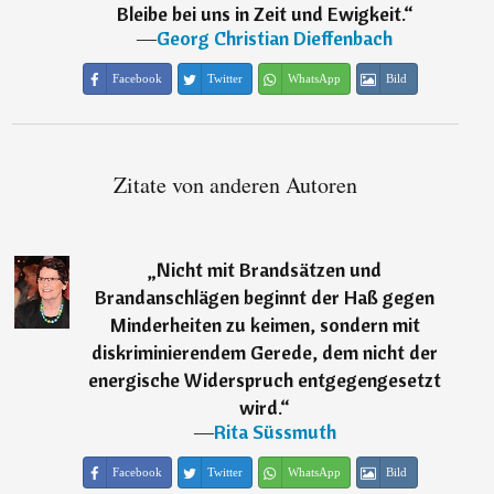
Bleibe bei uns in Zeit und Ewigkeit.
“
―
Georg Christian Dieffenbach
Facebook
Twitter
WhatsApp
Bild
Zitate von anderen Autoren
„
Nicht mit Brandsätzen und
Brandanschlägen beginnt der Haß gegen
Minderheiten zu keimen, sondern mit
diskriminierendem Gerede, dem nicht der
energische Widerspruch entgegengesetzt
wird.
“
―
Rita Süssmuth
Facebook
Twitter
WhatsApp
Bild