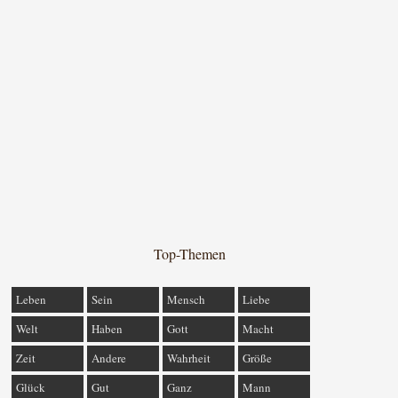
Top-Themen
Leben
Sein
Mensch
Liebe
Welt
Haben
Gott
Macht
Zeit
Andere
Wahrheit
Größe
Glück
Gut
Ganz
Mann