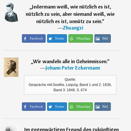
„
Jedermann weiß, wie nützlich es ist,
nützlich zu sein, aber niemand weiß, wie
nützlich es ist, unnütz zu sein.
“
―
Zhuangzi
Facebook
Twitter
WhatsApp
Bild
„
Wir wandeln alle in Geheimnissen.
“
―
Johann Peter Eckermann
Quelle:
Gespräche mit Goethe, Leipzig, Band 1 und 2: 1836,
Band 3: 1848, S. 674
Facebook
Twitter
WhatsApp
Bild
„
Im gegenwärtigen Freund den zukünftigen